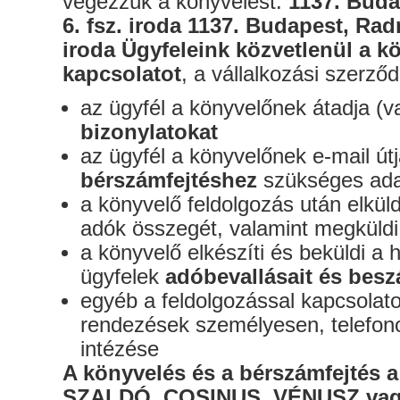
végezzük a könyvelést:
1137. Buda
6. fsz. iroda
1137. Budapest, Radn
iroda
Ügyfeleink közvetlenül a kö
kapcsolatot
, a vállalkozási szerző
az ügyfél a könyvelőnek átadja (va
bizonylatokat
az ügyfél a könyvelőnek e-mail útj
bérszámfejtéshez
szükséges ada
a könyvelő feldolgozás után elküld
adók összegét, valamint megküld
a könyvelő elkészíti és beküldi a
ügyfelek
adóbevallásait és besz
egyéb a feldolgozással kapcsola
rendezések személyesen, telefono
intézése
A könyvelés és a bérszámfejtés 
SZALDÓ, COSINUS, VÉNUSZ vag