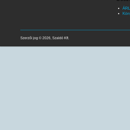
ÁRL
Kön
Szerzői jog © 2026, Szaldó Kft.