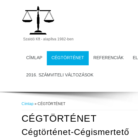
Szaldó Kft - alapítva 1982-ben
CÍMLAP
CÉGTÖRTÉNET
REFERENCIÁK
E
2016. SZÁMVITELI VÁLTOZÁSOK
Címlap
» CÉGTÖRTÉNET
Jelenlegi Hely
CÉGTÖRTÉNET
Cégtörténet-Cégismertető