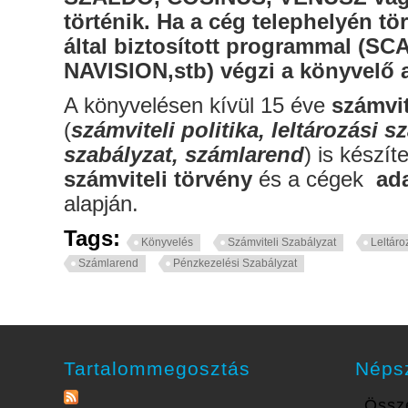
történik. Ha a cég telephelyén tö
által biztosított programmal (S
NAVISION,stb) végzi a könyvelő a
A könyvelésen kívül 15 éve
számvit
(
számviteli politika, leltározási 
szabályzat, számlarend
) is készít
számviteli törvény
és a cégek
ada
alapján.
Tags:
Könyvelés
Számviteli Szabályzat
Leltáro
Számlarend
Pénzkezelési Szabályzat
Tartalommegosztás
Néps
Össze