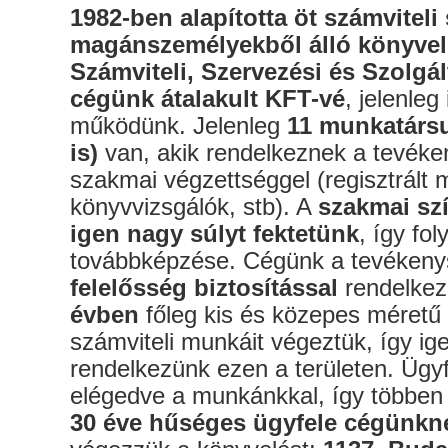
1982-ben alapította öt számviteli
magánszemélyekből álló könyve
Számviteli, Szervezési és Szolgá
cégünk átalakult KFT-vé
, jelenle
működünk. Jelenleg
11 munkatárs
is)
van, akik rendelkeznek a tevék
szakmai végzettséggel (regisztrált
könyvvizsgálók, stb). A
szakmai szí
igen nagy súlyt fektetünk
, így fo
továbbképzése. Cégünk a tevéken
felelősség biztosítással
rendelkez
évben
főleg kis és közepes méretű v
számviteli munkáit végeztük, így ige
rendelkezünk ezen a területen. Ügy
elégedve a munkánkkal, így többen
30 éve hűséges ügyfele cégünkn