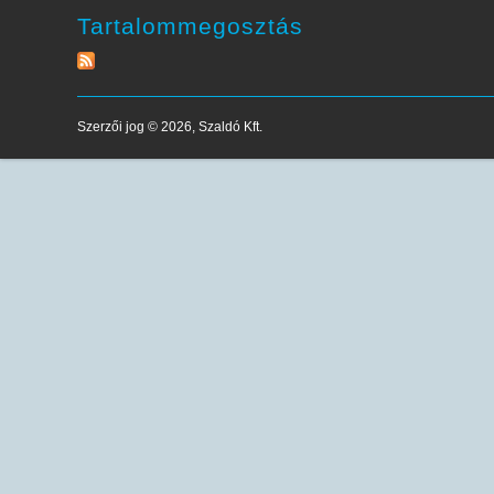
Tartalommegosztás
Szerzői jog © 2026, Szaldó Kft.