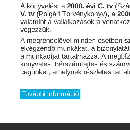
A könyvelést a
2000. évi C. tv
(Szám
V. tv
(Polgári Törvénykönyv), a
2006
valamint a vállalkozásokra vonatko
végezzük.
A megrendelővel minden esetben
s
elvégzendő munkákat, a bizonylatát
a munkadíjat tartalmazza. A megbízó
könyvelés, bérszámfejtés és számv
cégünket, amelynek részletes tarta
További információ
KÖNYVELÉS tartalommal k