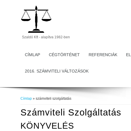
Szaldó Kft - alapítva 1982-ben
CÍMLAP
CÉGTÖRTÉNET
REFERENCIÁK
E
2016. SZÁMVITELI VÁLTOZÁSOK
Címlap
» számviteli szolgáltatás
Jelenlegi Hely
Számviteli Szolgáltatás
KÖNYVELÉS